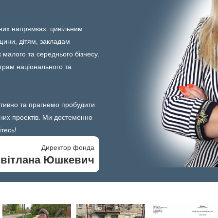
зних напрямках: цивільним
щини, дітям, закладам
к малого та середнього бізнесу.
ограм національного та
тивно та прагнемо пробудити
них проектів. Ми достеменно
тесь!
Директор фонда
вітлана Юшкевич