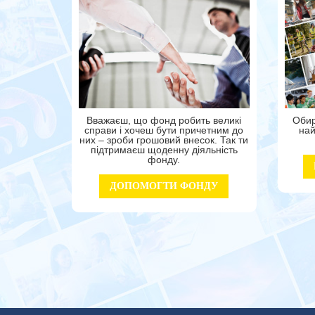
Вважаєш, що фонд робить великі
Обир
справи і хочеш бути причетним до
най
них – зроби грошовий внесок. Так ти
підтримаєш щоденну діяльність
фонду.
ДОПОМОГТИ ФОНДУ