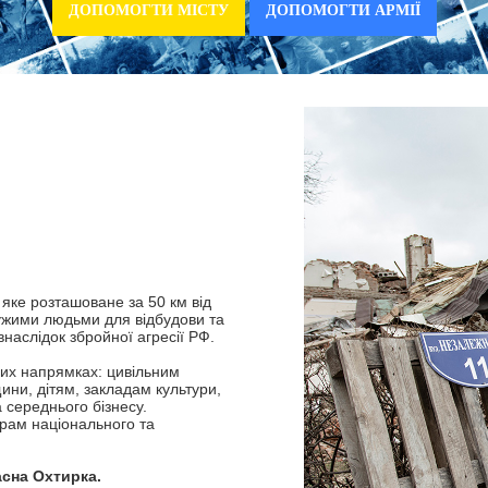
ДОПОМОГТИ МІСТУ
ДОПОМОГТИ АРМІЇ
яке розташоване за 50 км від
ужими людьми для відбудови та
аслідок збройної агресії РФ.
них напрямках: цивільним
ини, дітям, закладам культури,
 середнього бізнесу.
грам національного та
асна Охтирка.