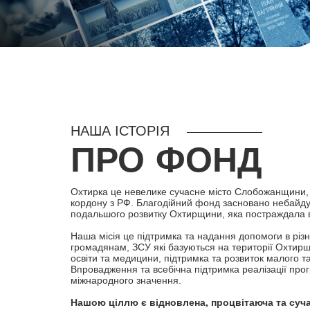
НАША ІСТОРІЯ
ПРО ФОНД
Охтирка це невелике сучасне місто Слобожанщини, 
кордону з РФ. Благодійний фонд засновано небайд
подальшого розвитку Охтирщини, яка постраждала вн
Наша місія це підтримка та надання допомоги в різ
громадянам, ЗСУ які базуються на території Охтирщ
освіти та медицини, підтримка та розвиток малого та
Впровадження та всебічна підтримка реалізації про
міжнародного значення.
Нашою ціллю є відновлена, процвітаюча та суч