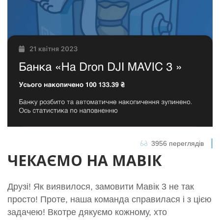
3956 переглядів
ЧЕКАЄМО НА МАВІК
Друзі! Як виявилося, замовити Мавік 3 не так
просто! Проте, наша команда справилася і з цією
задачею! Вкотре дякуємо кожному, хто