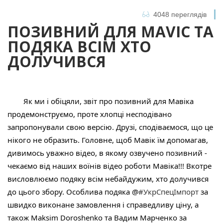
4048 переглядів
ПОЗИВНИЙ ДЛЯ MAVIC ТА
ПОДЯКА ВСІМ ХТО
ДОЛУЧИВСЯ
	Як ми і обіцяли, звіт про позивний для Мавіка 
продемонструємо, проте хлопці несподівано 
запропонували свою версію. Друзі, сподіваємося, що це 
нікого не образить. Головне, щоб Мавік їм допомагав, 
дивимось уважно відео, в якому озвучено позивний - 
чекаємо від наших воїнів відео роботи Мавіка!!! Вкотре 
висловлюємо подяку всім небайдужим, хто долучився 
до цього збору. Особлива подяка @
#УкрСпецІмпорт
 за 
швидко виконане замовлення і справедливу ціну, а 
також Maksim Doroshenko та 
Вадим Марченко за 